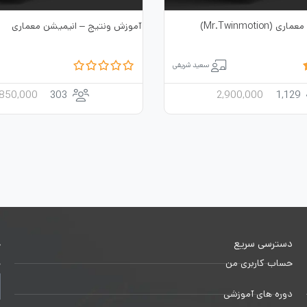
Mr.Twinmotio)
آموزش ونتیج – انیمیشن معماری
سعید شریفی
,850,000
303
2,900,000
1,129
دسترسی سریع
خ
حساب کاربری من
ج
دوره های آموزشی
1