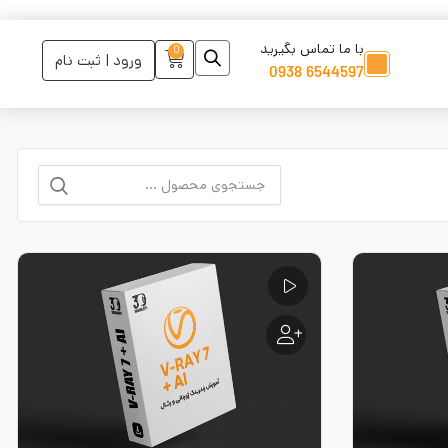
با ما تماس بگیرید
0
ورود | ثبت نام
6544597 0938