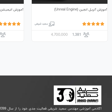
آموزش آنریل انجین (Unreal Engine)
آموزش انیمیشن معماری (n
سعید شریفی
4,700,000
1,381
آکادمی آموزشی مهندس سعید شریفی فعالیت جدی خود را از سال 399