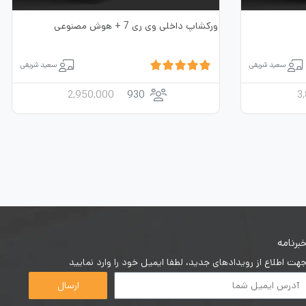
ورکشاپ داخلی وی ری 7 + هوش مصنوعی
سعید شریفی
سعید شریفی
2,950,000
930
3
برنامه
هت اطلاع از رویدادهای جدید، لطفا ایمیل خود را وارد نمایید
ارسال