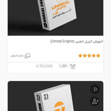
آموزش آنریل انجین (Unreal Engine)
سعید شریفی
4,700,000
1,381