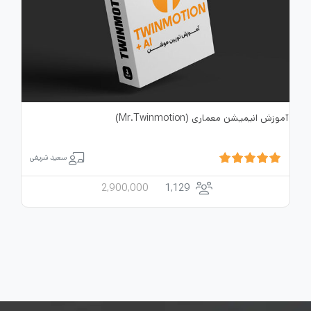
آموزش انیمیشن معماری (Mr.Twinmotion)
سعید شریفی
2,900,000
1,129