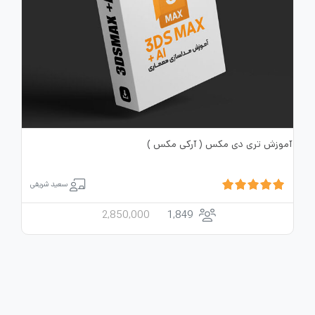
آموزش تری دی مکس ( آرکی مکس )
سعید شریفی
2,850,000
1,849