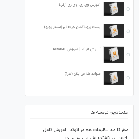
آموزش وی ری (وی ری آرکی)
پست پروداکشن حرفه ای (مستر پوپو)
آموزش اتوکد | آموزش AutoCAD
ضوابط طراحی پلان (فاز1)
جدیدترین نوشته ها
صفر تا صد تنظیمات هچ در اتوکد | آموزش کامل
Hatch در AutoCAD برای حرفه‌ای ها