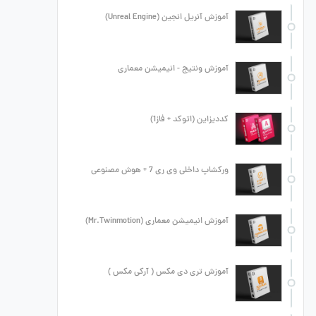
آموزش آنریل انجین (Unreal Engine)
آموزش ونتیج - انیمیشن معماری
کددیزاین (اتوکد + فاز1)
ورکشاپ داخلی وی ری 7 + هوش مصنوعی
آموزش انیمیشن معماری (Mr.Twinmotion)
آموزش تری دی مکس ( آرکی مکس )