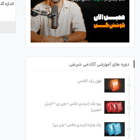
اندازه گ
دوره های آموزشی آکادمی شریفی
فول پک آکادمی
پرو پک (تریدی مکس + وی ری + آنریل
انجین)
پک ویژه (تریدی مکس + وی ری)