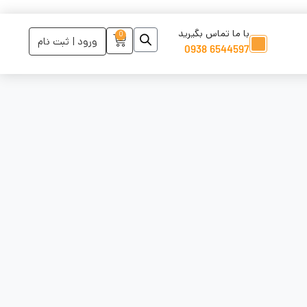
با ما تماس بگیرید
0
ورود | ثبت نام
6544597 0938