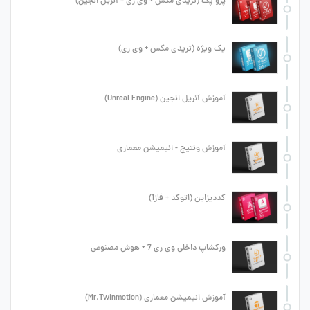
پرو پک (تریدی مکس + وی ری + آنریل انجین)
پک ویژه (تریدی مکس + وی ری)
آموزش آنریل انجین (Unreal Engine)
آموزش ونتیج - انیمیشن معماری
کددیزاین (اتوکد + فاز1)
ورکشاپ داخلی وی ری 7 + هوش مصنوعی
آموزش انیمیشن معماری (Mr.Twinmotion)