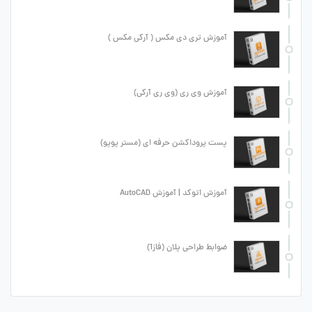
آموزش تری دی مکس ( آرکی مکس )
آموزش وی ری (وی ری آرکی)
پست پروداکشن حرفه ای (مستر پوپو)
آموزش اتوکد | آموزش AutoCAD
ضوابط طراحی پلان (فاز1)