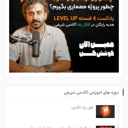
دوره های آموزشی آکادمی شریفی
فول پک آکادمی