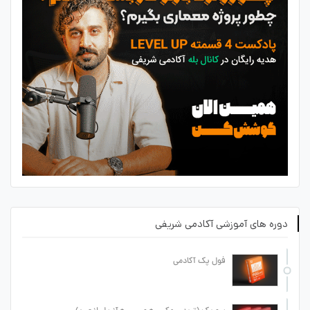
دوره های آموزشی آکادمی شریفی
فول پک آکادمی