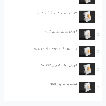
آموزش تری دی مکس ( آرکی مکس )
آموزش وی ری (وی ری آرکی)
پست پروداکشن حرفه ای (مستر پوپو)
آموزش اتوکد | آموزش AutoCAD
ضوابط طراحی پلان (فاز1)