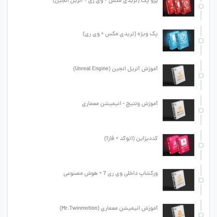
پرو پک (تریدی مکس + وی ری + آنریل انجین)
پک ویژه (تریدی مکس + وی ری)
آموزش آنریل انجین (Unreal Engine)
آموزش ونتیج - انیمیشن معماری
کددیزاین (اتوکد + فاز1)
ورکشاپ داخلی وی ری 7 + هوش مصنوعی
آموزش انیمیشن معماری (Mr.Twinmotion)