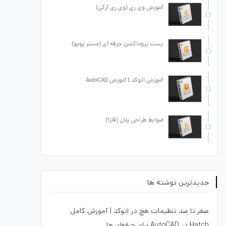
آموزش وی ری (وی ری آرکی)
پست پروداکشن حرفه ای (مستر پوپو)
آموزش اتوکد | آموزش AutoCAD
ضوابط طراحی پلان (فاز1)
جدیدترین نوشته ها
صفر تا صد تنظیمات هچ در اتوکد | آموزش کامل
Hatch در AutoCAD برای حرفه‌ای ها