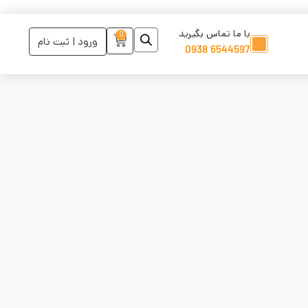
با ما تماس بگیرید
0
ورود | ثبت نام
6544597 0938