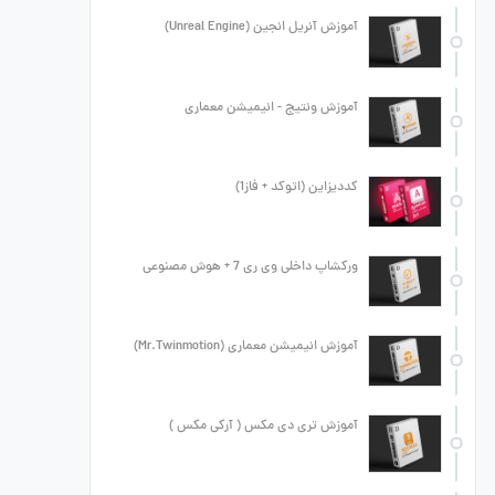
آموزش آنریل انجین (Unreal Engine)
آموزش ونتیج - انیمیشن معماری
کددیزاین (اتوکد + فاز1)
ورکشاپ داخلی وی ری 7 + هوش مصنوعی
آموزش انیمیشن معماری (Mr.Twinmotion)
آموزش تری دی مکس ( آرکی مکس )