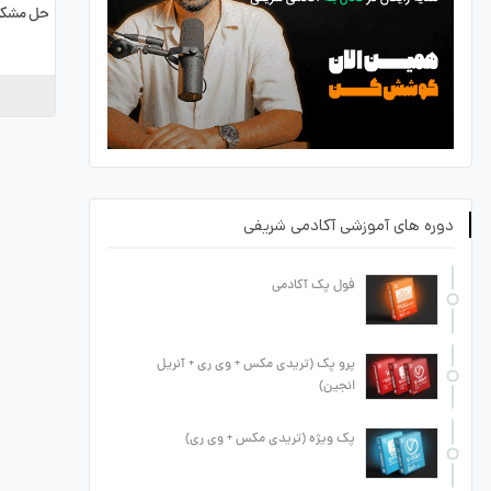
حل مشکل 
دوره های آموزشی آکادمی شریفی
فول پک آکادمی
پرو پک (تریدی مکس + وی ری + آنریل
انجین)
پک ویژه (تریدی مکس + وی ری)