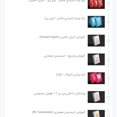
پرو پک (تریدی مکس + وی ری + آنریل انجین)
پک ویژه (تریدی مکس + وی ری)
آموزش آنریل انجین (Unreal Engine)
آموزش ونتیج - انیمیشن معماری
کددیزاین (اتوکد + فاز1)
ورکشاپ داخلی وی ری 7 + هوش مصنوعی
آموزش انیمیشن معماری (Mr.Twinmotion)