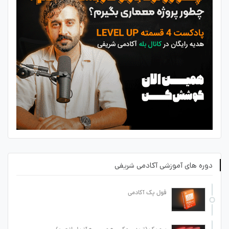
دوره های آموزشی آکادمی شریفی
فول پک آکادمی