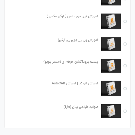
آموزش تری دی مکس ( آرکی مکس )
آموزش وی ری (وی ری آرکی)
پست پروداکشن حرفه ای (مستر پوپو)
آموزش اتوکد | آموزش AutoCAD
ضوابط طراحی پلان (فاز1)