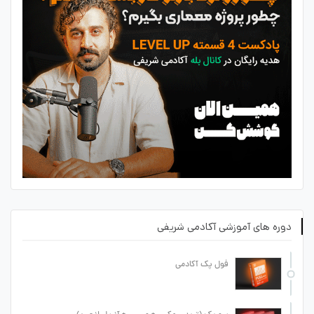
دوره های آموزشی آکادمی شریفی
فول پک آکادمی