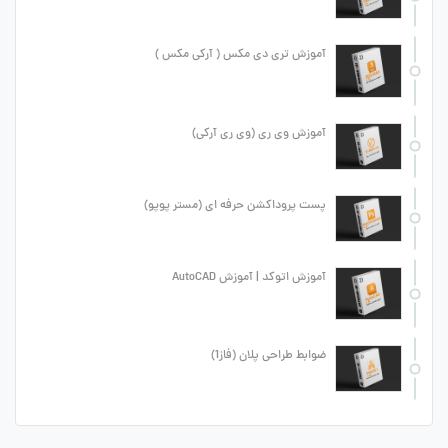
آموزش تری دی مکس ( آرکی مکس )
آموزش وی ری (وی ری آرکی)
پست پروداکشن حرفه ای (مستر پوپو)
آموزش اتوکد | آموزش AutoCAD
ضوابط طراحی پلان (فاز1)