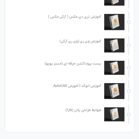
آموزش تری دی مکس ( آرکی مکس )
آموزش وی ری (وی ری آرکی)
پست پروداکشن حرفه ای (مستر پوپو)
آموزش اتوکد | آموزش AutoCAD
ضوابط طراحی پلان (فاز1)