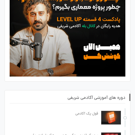
دوره های آموزشی آکادمی شریفی
فول پک آکادمی