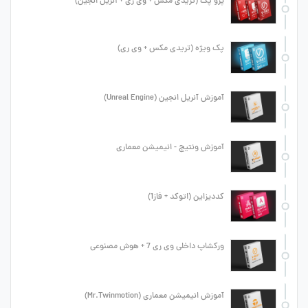
پرو پک (تریدی مکس + وی ری + آنریل انجین)
پک ویژه (تریدی مکس + وی ری)
آموزش آنریل انجین (Unreal Engine)
آموزش ونتیج - انیمیشن معماری
کددیزاین (اتوکد + فاز1)
ورکشاپ داخلی وی ری 7 + هوش مصنوعی
آموزش انیمیشن معماری (Mr.Twinmotion)