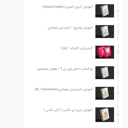
آموزش آنریل انجین (Unreal Engine)
آموزش ونتیج - انیمیشن معماری
کددیزاین (اتوکد + فاز1)
ورکشاپ داخلی وی ری 7 + هوش مصنوعی
آموزش انیمیشن معماری (Mr.Twinmotion)
آموزش تری دی مکس ( آرکی مکس )