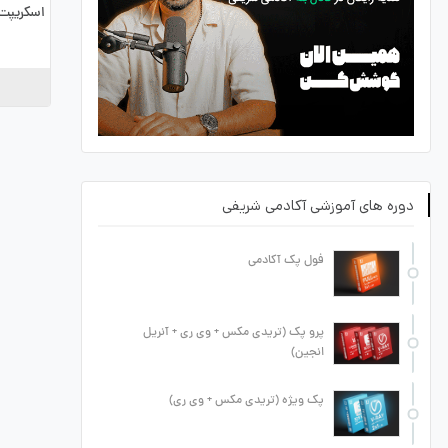
اسکریپت 
دوره های آموزشی آکادمی شریفی
فول پک آکادمی
پرو پک (تریدی مکس + وی ری + آنریل
انجین)
پک ویژه (تریدی مکس + وی ری)