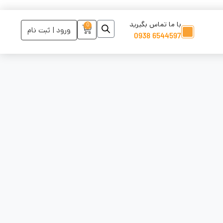
با ما تماس بگیرید
0
ورود | ثبت نام
6544597 0938