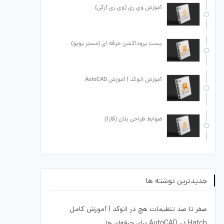
آموزش وی ری (وی ری آرکی)
پست پروداکشن حرفه ای (مستر پوپو)
آموزش اتوکد | آموزش AutoCAD
ضوابط طراحی پلان (فاز1)
جدیدترین نوشته ها
صفر تا صد تنظیمات هچ در اتوکد | آموزش کامل
Hatch در AutoCAD برای حرفه‌ای ها