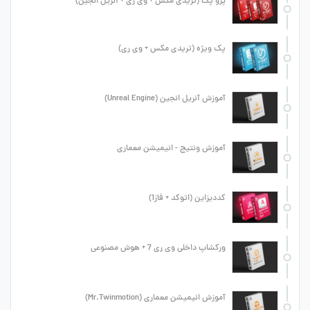
پرو پک (تریدی مکس + وی ری + آنریل انجین)
پک ویژه (تریدی مکس + وی ری)
آموزش آنریل انجین (Unreal Engine)
آموزش ونتیج - انیمیشن معماری
کددیزاین (اتوکد + فاز1)
ورکشاپ داخلی وی ری 7 + هوش مصنوعی
آموزش انیمیشن معماری (Mr.Twinmotion)