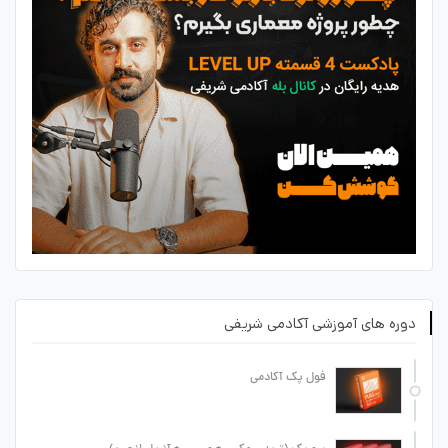
دوره های آموزشی آکادمی شریفی
فول پک آکادمی