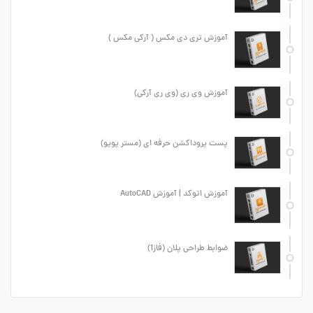
آموزش تری دی مکس ( آرکی مکس )
آموزش وی ری (وی ری آرکی)
پست پروداکشن حرفه ای (مستر پوپو)
آموزش اتوکد | آموزش AutoCAD
ضوابط طراحی پلان (فاز1)