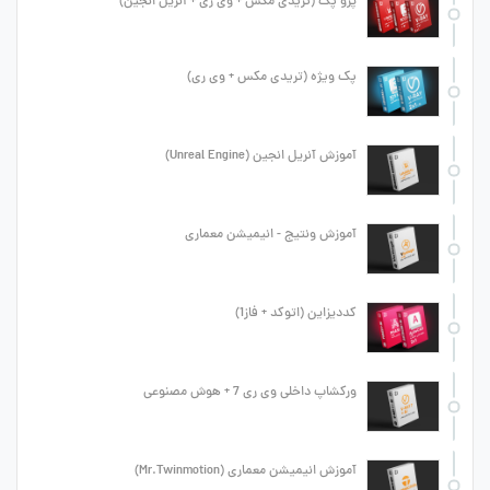
پرو پک (تریدی مکس + وی ری + آنریل انجین)
پک ویژه (تریدی مکس + وی ری)
آموزش آنریل انجین (Unreal Engine)
آموزش ونتیج - انیمیشن معماری
کددیزاین (اتوکد + فاز1)
ورکشاپ داخلی وی ری 7 + هوش مصنوعی
آموزش انیمیشن معماری (Mr.Twinmotion)