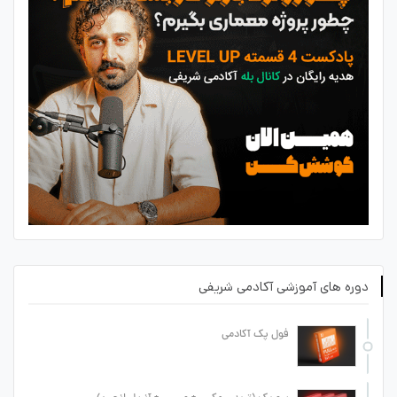
دوره های آموزشی آکادمی شریفی
فول پک آکادمی