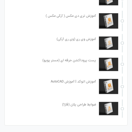
آموزش تری دی مکس ( آرکی مکس )
آموزش وی ری (وی ری آرکی)
پست پروداکشن حرفه ای (مستر پوپو)
آموزش اتوکد | آموزش AutoCAD
ضوابط طراحی پلان (فاز1)