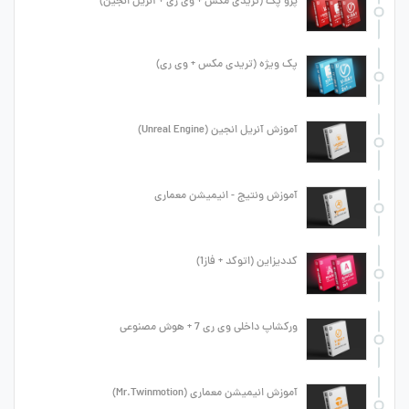
پرو پک (تریدی مکس + وی ری + آنریل انجین)
پک ویژه (تریدی مکس + وی ری)
آموزش آنریل انجین (Unreal Engine)
آموزش ونتیج - انیمیشن معماری
کددیزاین (اتوکد + فاز1)
ورکشاپ داخلی وی ری 7 + هوش مصنوعی
آموزش انیمیشن معماری (Mr.Twinmotion)