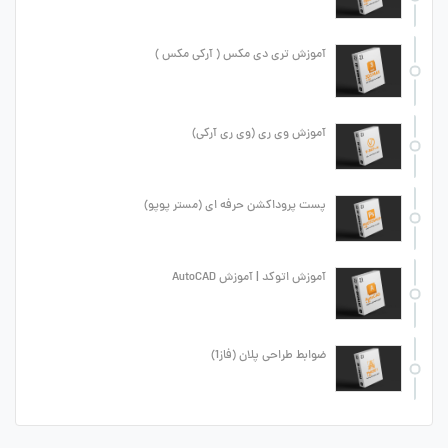
آموزش تری دی مکس ( آرکی مکس )
آموزش وی ری (وی ری آرکی)
پست پروداکشن حرفه ای (مستر پوپو)
آموزش اتوکد | آموزش AutoCAD
ضوابط طراحی پلان (فاز1)