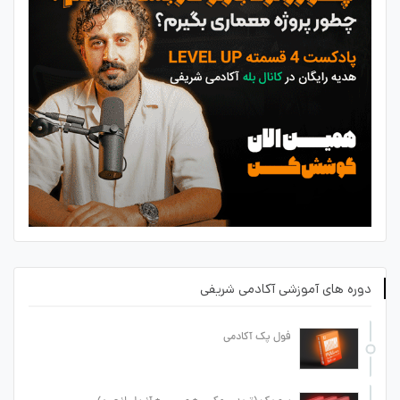
دوره های آموزشی آکادمی شریفی
فول پک آکادمی