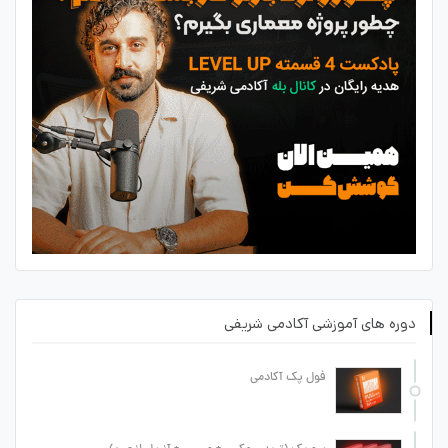
دوره های آموزشی آکادمی شریفی
فول پک آکادمی