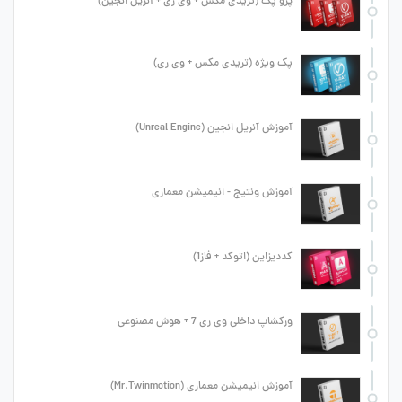
پرو پک (تریدی مکس + وی ری + آنریل انجین)
پک ویژه (تریدی مکس + وی ری)
آموزش آنریل انجین (Unreal Engine)
آموزش ونتیج - انیمیشن معماری
کددیزاین (اتوکد + فاز1)
ورکشاپ داخلی وی ری 7 + هوش مصنوعی
آموزش انیمیشن معماری (Mr.Twinmotion)