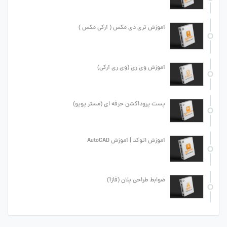
آموزش تری دی مکس ( آرکی مکس )
آموزش وی ری (وی ری آرکی)
پست پروداکشن حرفه ای (مستر پوپو)
آموزش اتوکد | آموزش AutoCAD
ضوابط طراحی پلان (فاز1)