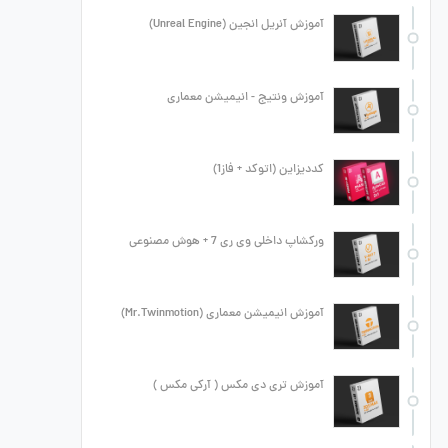
آموزش آنریل انجین (Unreal Engine)
آموزش ونتیج - انیمیشن معماری
کددیزاین (اتوکد + فاز1)
ورکشاپ داخلی وی ری 7 + هوش مصنوعی
آموزش انیمیشن معماری (Mr.Twinmotion)
آموزش تری دی مکس ( آرکی مکس )