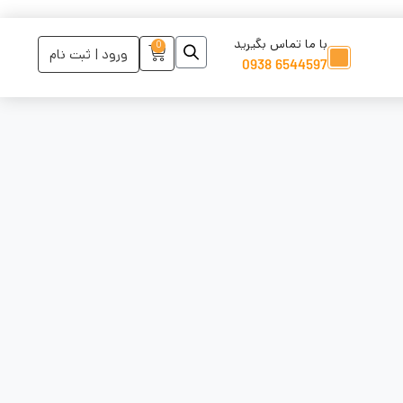
با ما تماس بگیرید
0
ورود | ثبت نام
6544597 0938