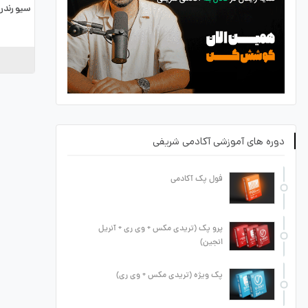
سیو رندر 
دوره های آموزشی آکادمی شریفی
فول پک آکادمی
پرو پک (تریدی مکس + وی ری + آنریل
انجین)
پک ویژه (تریدی مکس + وی ری)