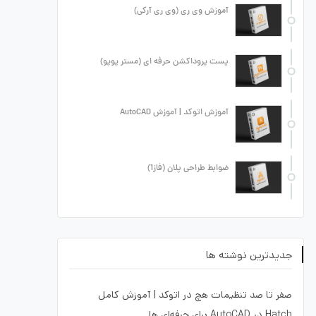
آموزش وی ری (وی ری آرکی)
پست پروداکشن حرفه ای (مستر پوپو)
آموزش اتوکد | آموزش AutoCAD
ضوابط طراحی پلان (فاز1)
جدیدترین نوشته ها
صفر تا صد تنظیمات هچ در اتوکد | آموزش کامل
Hatch در AutoCAD برای حرفه‌ای ها