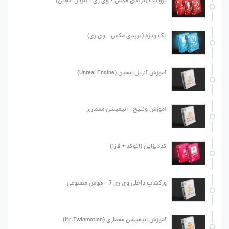
پرو پک (تریدی مکس + وی ری + آنریل انجین)
پک ویژه (تریدی مکس + وی ری)
آموزش آنریل انجین (Unreal Engine)
آموزش ونتیج - انیمیشن معماری
کددیزاین (اتوکد + فاز1)
ورکشاپ داخلی وی ری 7 + هوش مصنوعی
آموزش انیمیشن معماری (Mr.Twinmotion)