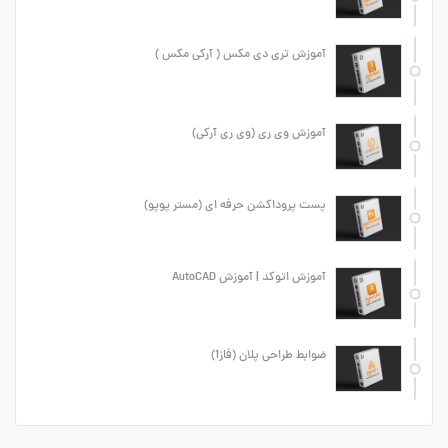
آموزش تری دی مکس ( آرکی مکس )
آموزش وی ری (وی ری آرکی)
پست پروداکشن حرفه ای (مستر پوپو)
آموزش اتوکد | آموزش AutoCAD
ضوابط طراحی پلان (فاز1)