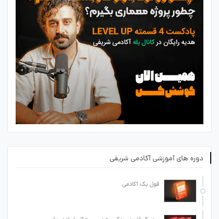
دوره های آموزشی آکادمی شریفی
فول پک آکادمی