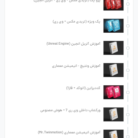
پرو پک (تریدی مکس + وی ری + آنریل انجین)
پک ویژه (تریدی مکس + وی ری)
آموزش آنریل انجین (Unreal Engine)
آموزش ونتیج - انیمیشن معماری
کددیزاین (اتوکد + فاز1)
ورکشاپ داخلی وی ری 7 + هوش مصنوعی
آموزش انیمیشن معماری (Mr.Twinmotion)