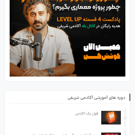
دوره های آموزشی آکادمی شریفی
فول پک آکادمی