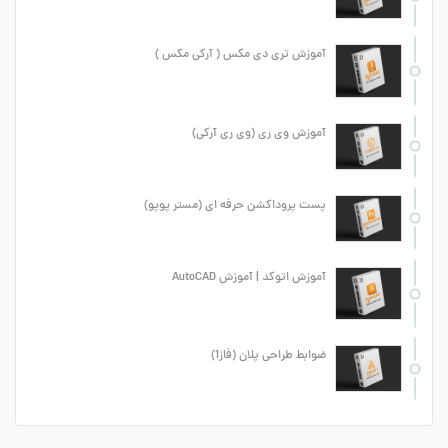
آموزش تری دی مکس ( آرکی مکس )
آموزش وی ری (وی ری آرکی)
پست پروداکشن حرفه ای (مستر پوپو)
آموزش اتوکد | آموزش AutoCAD
ضوابط طراحی پلان (فاز1)