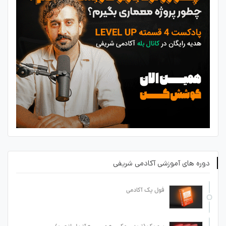
دوره های آموزشی آکادمی شریفی
فول پک آکادمی