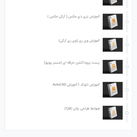
آموزش تری دی مکس ( آرکی مکس )
آموزش وی ری (وی ری آرکی)
پست پروداکشن حرفه ای (مستر پوپو)
آموزش اتوکد | آموزش AutoCAD
ضوابط طراحی پلان (فاز1)