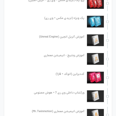
پرو پک (تریدی مکس + وی ری + آنریل انجین)
پک ویژه (تریدی مکس + وی ری)
آموزش آنریل انجین (Unreal Engine)
آموزش ونتیج - انیمیشن معماری
کددیزاین (اتوکد + فاز1)
ورکشاپ داخلی وی ری 7 + هوش مصنوعی
آموزش انیمیشن معماری (Mr.Twinmotion)