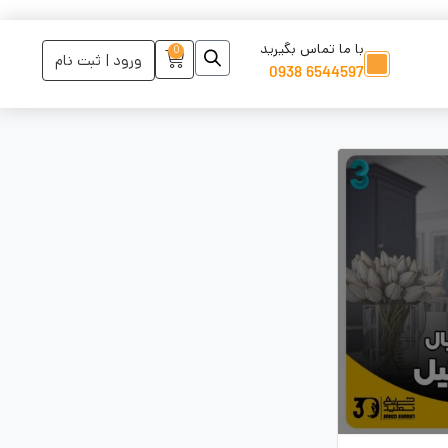
با ما تماس بگیرید
0
ورود | ثبت نام
6544597 0938