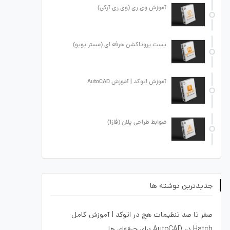
آموزش وی ری (وی ری آرکی)
پست پروداکشن حرفه ای (مستر پوپو)
آموزش اتوکد | آموزش AutoCAD
ضوابط طراحی پلان (فاز1)
جدیدترین نوشته ها
صفر تا صد تنظیمات هچ در اتوکد | آموزش کامل
Hatch در AutoCAD برای حرفه‌ای ها