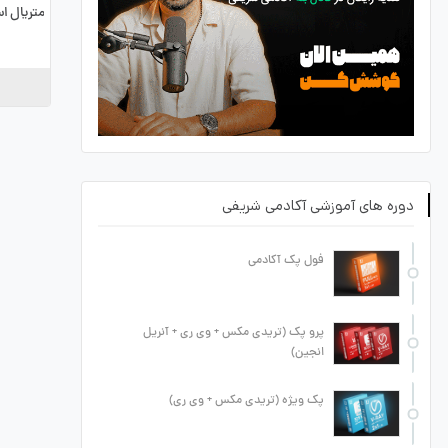
متریال ا
دوره های آموزشی آکادمی شریفی
فول پک آکادمی
پرو پک (تریدی مکس + وی ری + آنریل
انجین)
پک ویژه (تریدی مکس + وی ری)