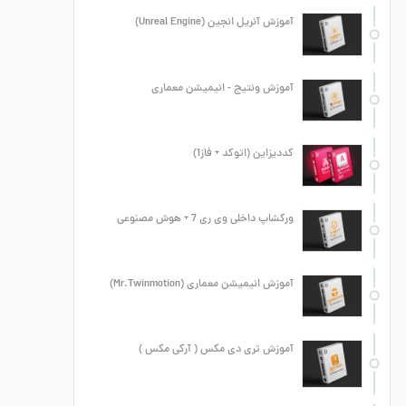
آموزش آنریل انجین (Unreal Engine)
آموزش ونتیج - انیمیشن معماری
کددیزاین (اتوکد + فاز1)
ورکشاپ داخلی وی ری 7 + هوش مصنوعی
آموزش انیمیشن معماری (Mr.Twinmotion)
آموزش تری دی مکس ( آرکی مکس )