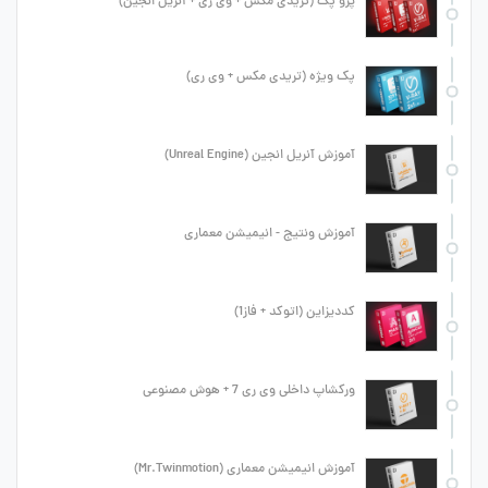
پرو پک (تریدی مکس + وی ری + آنریل انجین)
پک ویژه (تریدی مکس + وی ری)
آموزش آنریل انجین (Unreal Engine)
آموزش ونتیج - انیمیشن معماری
کددیزاین (اتوکد + فاز1)
ورکشاپ داخلی وی ری 7 + هوش مصنوعی
آموزش انیمیشن معماری (Mr.Twinmotion)