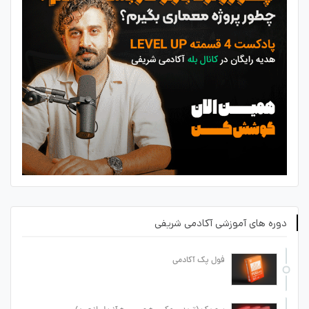
دوره های آموزشی آکادمی شریفی
فول پک آکادمی