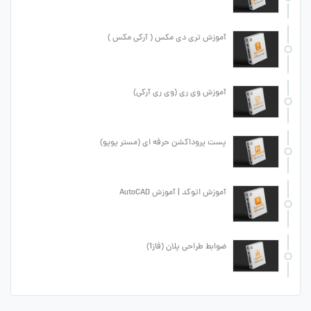
آموزش تری دی مکس ( آرکی مکس )
آموزش وی ری (وی ری آرکی)
پست پروداکشن حرفه ای (مستر پوپو)
آموزش اتوکد | آموزش AutoCAD
ضوابط طراحی پلان (فاز1)