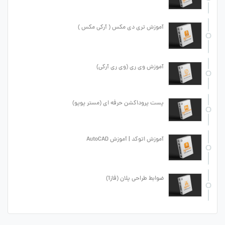
آموزش تری دی مکس ( آرکی مکس )
آموزش وی ری (وی ری آرکی)
پست پروداکشن حرفه ای (مستر پوپو)
آموزش اتوکد | آموزش AutoCAD
ضوابط طراحی پلان (فاز1)