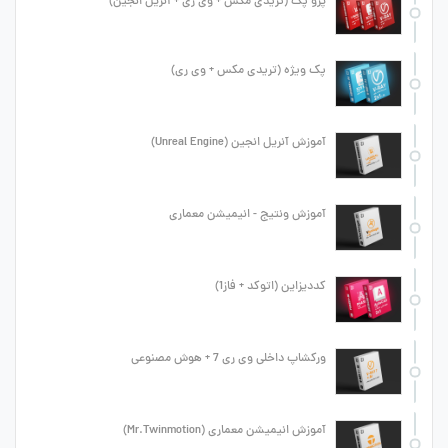
پرو پک (تریدی مکس + وی ری + آنریل انجین)
پک ویژه (تریدی مکس + وی ری)
آموزش آنریل انجین (Unreal Engine)
آموزش ونتیج - انیمیشن معماری
کددیزاین (اتوکد + فاز1)
ورکشاپ داخلی وی ری 7 + هوش مصنوعی
آموزش انیمیشن معماری (Mr.Twinmotion)