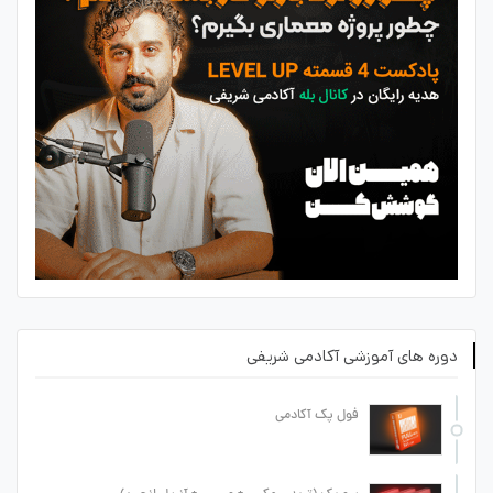
دوره های آموزشی آکادمی شریفی
فول پک آکادمی