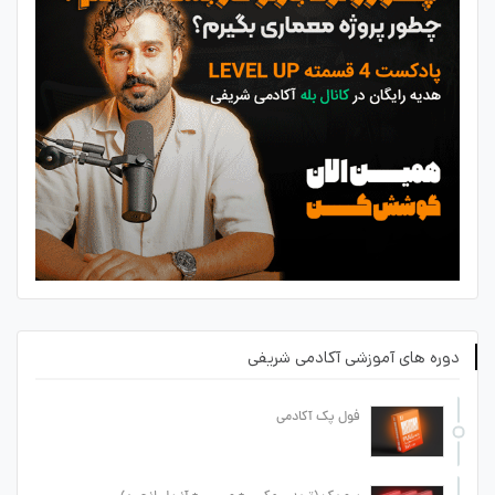
دوره های آموزشی آکادمی شریفی
فول پک آکادمی