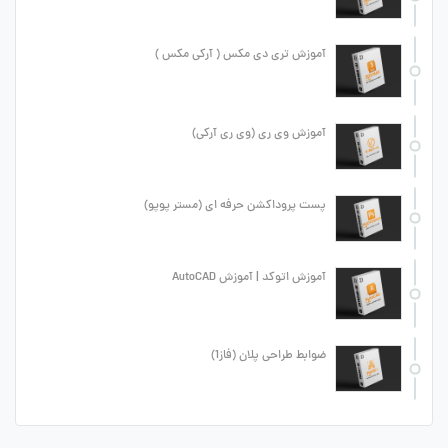
آموزش تری دی مکس ( آرکی مکس )
آموزش وی ری (وی ری آرکی)
پست پروداکشن حرفه ای (مستر پوپو)
آموزش اتوکد | آموزش AutoCAD
ضوابط طراحی پلان (فاز1)