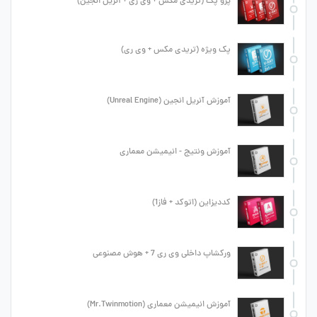
پرو پک (تریدی مکس + وی ری + آنریل انجین)
پک ویژه (تریدی مکس + وی ری)
آموزش آنریل انجین (Unreal Engine)
آموزش ونتیج - انیمیشن معماری
کددیزاین (اتوکد + فاز1)
ورکشاپ داخلی وی ری 7 + هوش مصنوعی
آموزش انیمیشن معماری (Mr.Twinmotion)