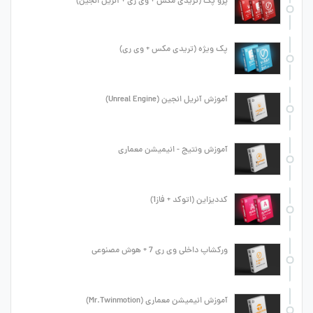
پرو پک (تریدی مکس + وی ری + آنریل انجین)
پک ویژه (تریدی مکس + وی ری)
آموزش آنریل انجین (Unreal Engine)
آموزش ونتیج - انیمیشن معماری
کددیزاین (اتوکد + فاز1)
ورکشاپ داخلی وی ری 7 + هوش مصنوعی
آموزش انیمیشن معماری (Mr.Twinmotion)