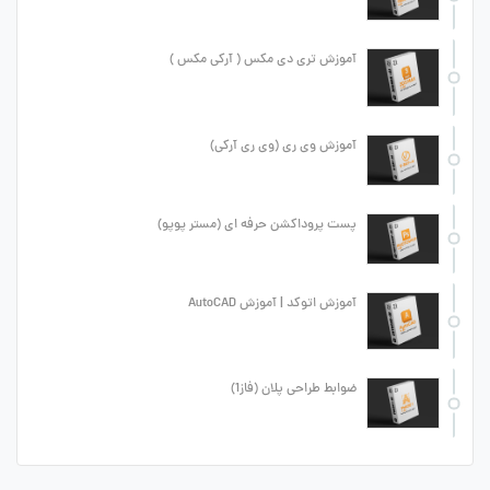
آموزش تری دی مکس ( آرکی مکس )
آموزش وی ری (وی ری آرکی)
پست پروداکشن حرفه ای (مستر پوپو)
آموزش اتوکد | آموزش AutoCAD
ضوابط طراحی پلان (فاز1)