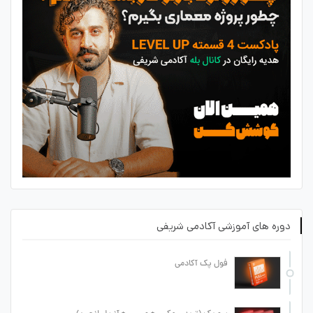
دوره های آموزشی آکادمی شریفی
فول پک آکادمی