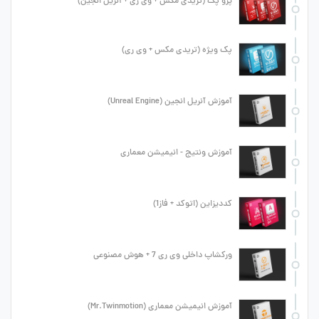
پرو پک (تریدی مکس + وی ری + آنریل انجین)
پک ویژه (تریدی مکس + وی ری)
آموزش آنریل انجین (Unreal Engine)
آموزش ونتیج - انیمیشن معماری
کددیزاین (اتوکد + فاز1)
ورکشاپ داخلی وی ری 7 + هوش مصنوعی
آموزش انیمیشن معماری (Mr.Twinmotion)