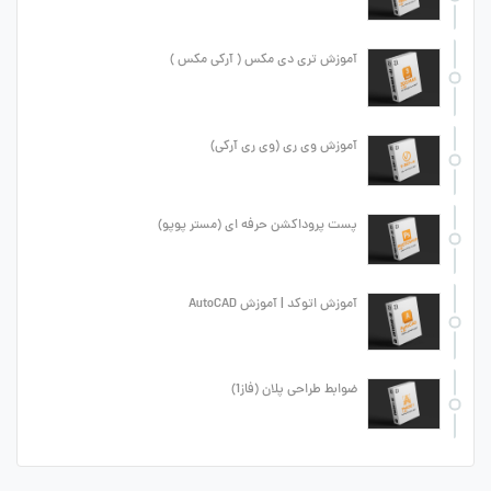
آموزش تری دی مکس ( آرکی مکس )
آموزش وی ری (وی ری آرکی)
پست پروداکشن حرفه ای (مستر پوپو)
آموزش اتوکد | آموزش AutoCAD
ضوابط طراحی پلان (فاز1)