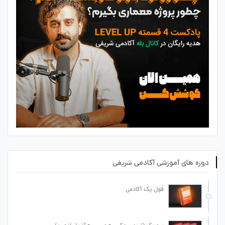
دوره های آموزشی آکادمی شریفی
فول پک آکادمی