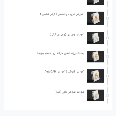
آموزش تری دی مکس ( آرکی مکس )
آموزش وی ری (وی ری آرکی)
پست پروداکشن حرفه ای (مستر پوپو)
آموزش اتوکد | آموزش AutoCAD
ضوابط طراحی پلان (فاز1)