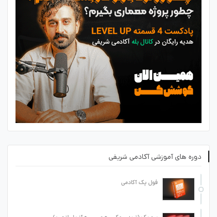
دوره های آموزشی آکادمی شریفی
فول پک آکادمی