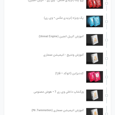
پرو پک (تریدی مکس + وی ری + آنریل انجین)
پک ویژه (تریدی مکس + وی ری)
آموزش آنریل انجین (Unreal Engine)
آموزش ونتیج - انیمیشن معماری
کددیزاین (اتوکد + فاز1)
ورکشاپ داخلی وی ری 7 + هوش مصنوعی
آموزش انیمیشن معماری (Mr.Twinmotion)