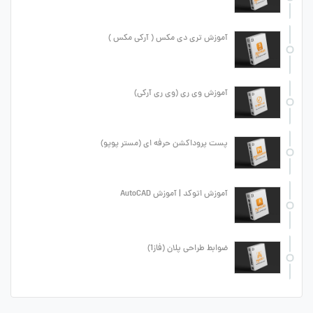
آموزش تری دی مکس ( آرکی مکس )
آموزش وی ری (وی ری آرکی)
پست پروداکشن حرفه ای (مستر پوپو)
آموزش اتوکد | آموزش AutoCAD
ضوابط طراحی پلان (فاز1)