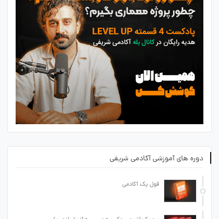
دوره های آموزشی آکادمی شریفی
فول پک آکادمی