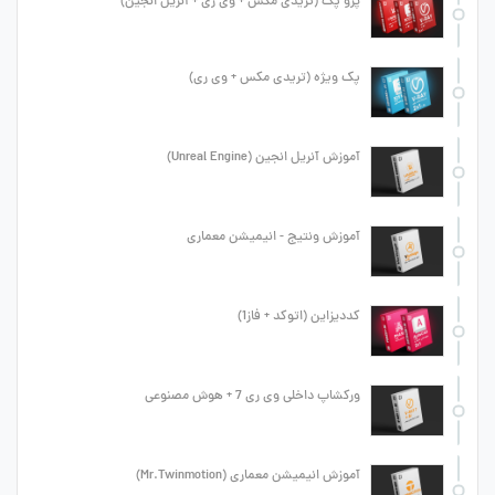
پرو پک (تریدی مکس + وی ری + آنریل انجین)
پک ویژه (تریدی مکس + وی ری)
آموزش آنریل انجین (Unreal Engine)
آموزش ونتیج - انیمیشن معماری
کددیزاین (اتوکد + فاز1)
ورکشاپ داخلی وی ری 7 + هوش مصنوعی
آموزش انیمیشن معماری (Mr.Twinmotion)