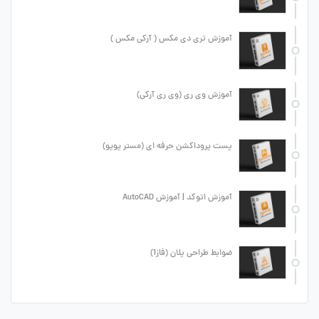
آموزش تری دی مکس ( آرکی مکس )
آموزش وی ری (وی ری آرکی)
پست پروداکشن حرفه ای (مستر پوپو)
آموزش اتوکد | آموزش AutoCAD
ضوابط طراحی پلان (فاز1)