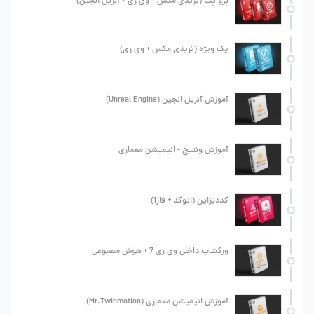
پرو پک (تریدی مکس + وی ری + آنریل انجین)
پک ویژه (تریدی مکس + وی ری)
آموزش آنریل انجین (Unreal Engine)
آموزش ونتیج - انیمیشن معماری
کددیزاین (اتوکد + فاز1)
ورکشاپ داخلی وی ری 7 + هوش مصنوعی
آموزش انیمیشن معماری (Mr.Twinmotion)