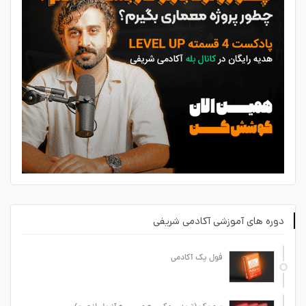
دوره های آموزشی آکادمی شریفی
فول پک آکادمی