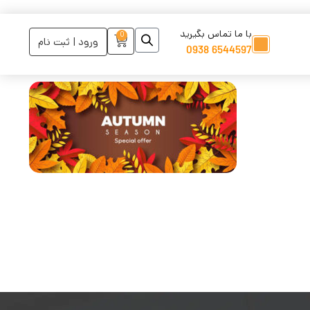
با ما تماس بگیرید
0
ورود | ثبت نام
6544597 0938