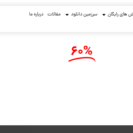
 های رایگان
سرزمین دانلود
مقالات
درباره ما
جشنواره تخفیفی پاییزه
تا
60%
تخفیف
روی پکیج های آموزشی ، از تخفیف ها جا نمونی !