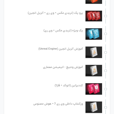
پرو پک (تریدی مکس + وی ری + آنریل انجین)
پک ویژه (تریدی مکس + وی ری)
آموزش آنریل انجین (Unreal Engine)
آموزش ونتیج - انیمیشن معماری
کددیزاین (اتوکد + فاز1)
ورکشاپ داخلی وی ری 7 + هوش مصنوعی