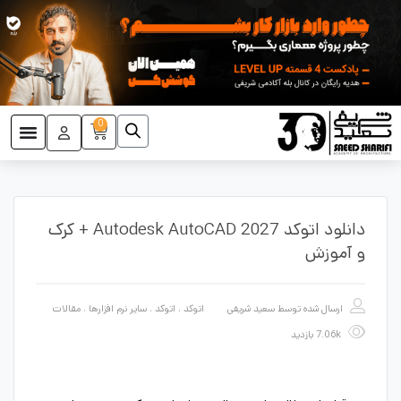
0
دانلود اتوکد Autodesk AutoCAD 2027 + کرک
و آموزش
ارسال شده توسط
سعید شریفی
اتوکد
،
اتوکد
،
سایر نرم افزارها
،
مقالات
7.06k بازدید