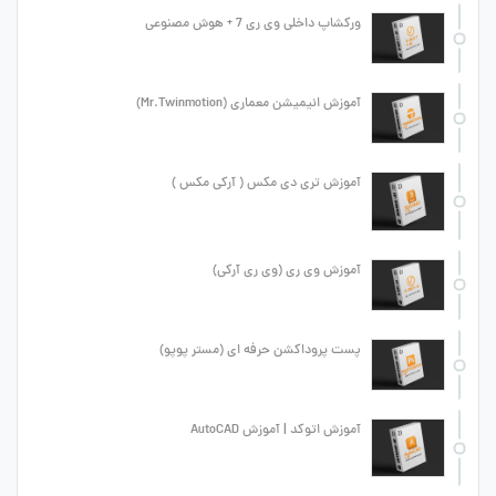
ورکشاپ داخلی وی ری 7 + هوش مصنوعی
آموزش انیمیشن معماری (Mr.Twinmotion)
آموزش تری دی مکس ( آرکی مکس )
آموزش وی ری (وی ری آرکی)
پست پروداکشن حرفه ای (مستر پوپو)
آموزش اتوکد | آموزش AutoCAD