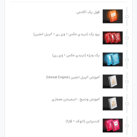
فول پک آکادمی
پرو پک (تریدی مکس + وی ری + آنریل انجین)
پک ویژه (تریدی مکس + وی ری)
آموزش آنریل انجین (Unreal Engine)
آموزش ونتیج - انیمیشن معماری
کددیزاین (اتوکد + فاز1)