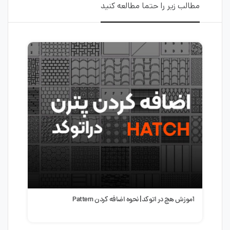
مطالب زیر را حتما مطالعه کنید
آموزش ساخت پله هوشمند در اتوکد | طراحی سریع و حرفه‌ای
سبک 
پله در AutoCAD
طرا