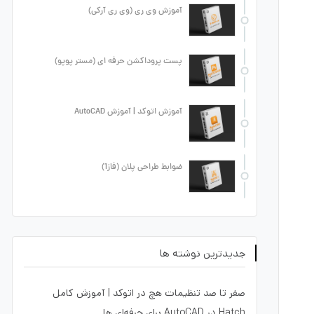
آموزش وی ری (وی ری آرکی)
پست پروداکشن حرفه ای (مستر پوپو)
آموزش اتوکد | آموزش AutoCAD
ضوابط طراحی پلان (فاز1)
جدیدترین نوشته ها
صفر تا صد تنظیمات هچ در اتوکد | آموزش کامل
Hatch در AutoCAD برای حرفه‌ای ها