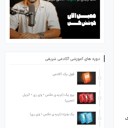
دوره های آموزشی آکادمی شریفی
فول پک آکادمی
پرو پک (تریدی مکس + وی ری + آنریل
انجین)
پک ویژه (تریدی مکس + وی ری)
ک