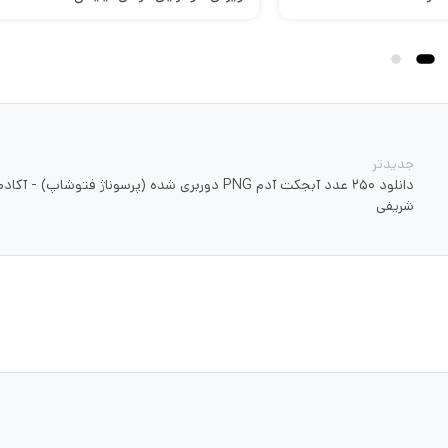
جدیدتر
دانلود ۲۵۰ عدد آبجکت آدم PNG دوربری شده (پرسوناژ فتوشاپ) - آکا
شریفی