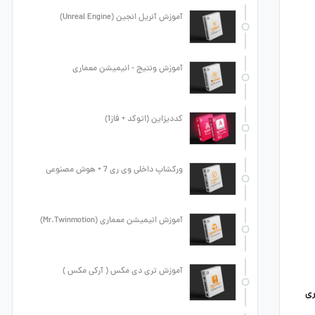
آموزش آنریل انجین (Unreal Engine)
آموزش ونتیج - انیمیشن معماری
کددیزاین (اتوکد + فاز1)
ورکشاپ داخلی وی ری 7 + هوش مصنوعی
آموزش انیمیشن معماری (Mr.Twinmotion)
آموزش تری دی مکس ( آرکی مکس )
ری