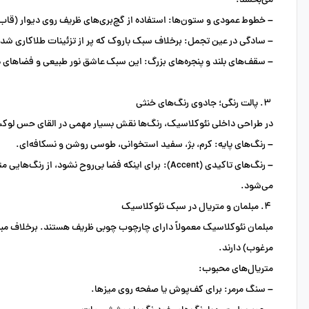
می‌بخشد.
–
خطوط عمودی و ستون‌ها:
استفاده از گچ‌بری‌های ظریف روی دیوار (قاب
–
سادگی در عین تجمل:
برخلاف سبک باروک که پر از تزئینات طلاکاری شده
–
سقف‌های بلند و پنجره‌های بزرگ:
این سبک عاشق نور طبیعی و فضاهای د
۳. پالت رنگی؛ جادوی رنگ‌های خنثی
در طراحی داخلی نئوکلاسیک، رنگ‌ها نقش بسیار مهمی در القای حس لوکس 
–
رنگ‌های پایه:
کرم، بژ، سفید استخوانی، طوسی روشن و نسکافه‌ای.
–
رنگ‌های تاکیدی (Accent):
برای اینکه فضا بی‌روح نشود، از رنگ‌هایی مث
می‌شود.
۴. مبلمان و متریال در سبک نئوکلاسیک
مبلمان نئوکلاسیک معمولاً دارای چارچوب چوبی ظریف هستند. برخلاف مبل‌ها
مرغوب) دارند.
متریال‌های محبوب:
–
سنگ مرمر:
برای کف‌پوش یا صفحه روی میزها.