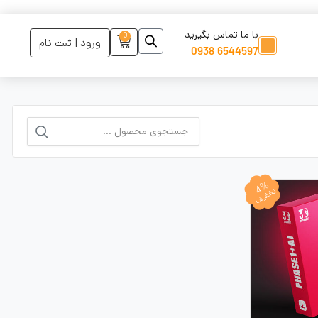
با ما تماس بگیرید
0
ورود | ثبت نام
6544597 0938
4%
تخفیف