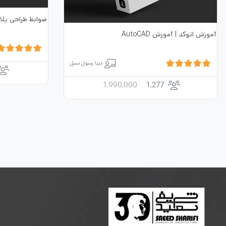
ضوابط طراحی پلان 
آموزش اتوکد | آموزش AutoCAD
دینا رسول نسل
1,990,000
1,277