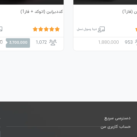
(فاز1)
کددیزاین (اتوکد + فاز1)
دینا رسول نسل
00
1,072
1,880,000
953
3,700,000
دسترسی سریع
خ
حساب کاربری من
ج