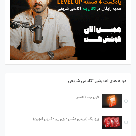
دوره های آموزشی آکادمی شریفی
فول پک آکادمی
پرو پک (تریدی مکس + وی ری + آنریل انجین)