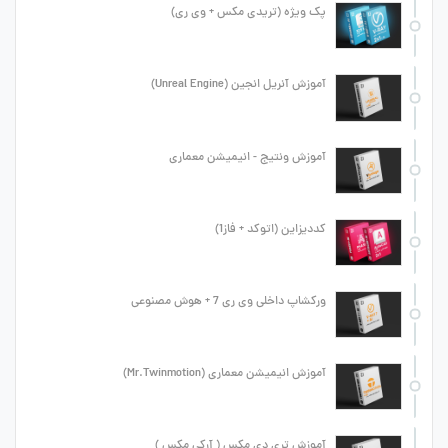
پک ویژه (تریدی مکس + وی ری)
آموزش آنریل انجین (Unreal Engine)
آموزش ونتیج - انیمیشن معماری
کددیزاین (اتوکد + فاز1)
ورکشاپ داخلی وی ری 7 + هوش مصنوعی
آموزش انیمیشن معماری (Mr.Twinmotion)
آموزش تری دی مکس ( آرکی مکس )