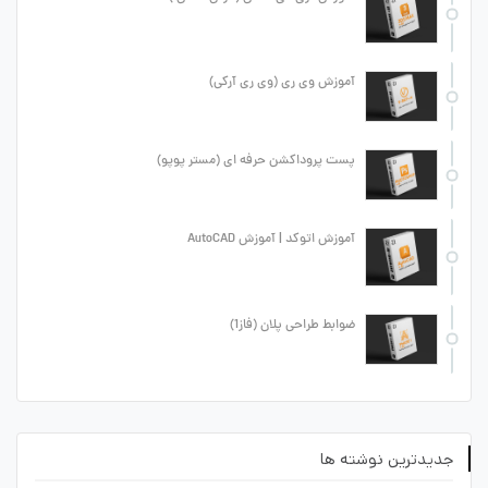
آموزش وی ری (وی ری آرکی)
پست پروداکشن حرفه ای (مستر پوپو)
آموزش اتوکد | آموزش AutoCAD
ضوابط طراحی پلان (فاز1)
جدیدترین نوشته ها