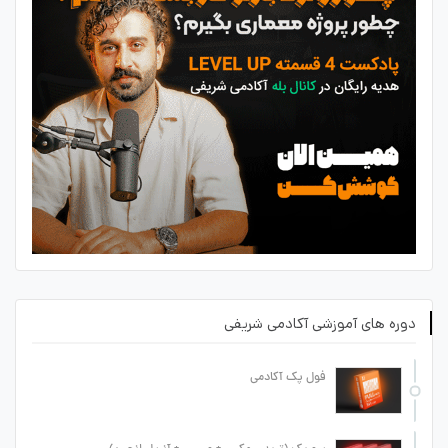
دوره های آموزشی آکادمی شریفی
فول پک آکادمی