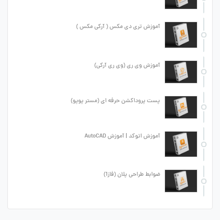
آموزش تری دی مکس ( آرکی مکس )
آموزش وی ری (وی ری آرکی)
پست پروداکشن حرفه ای (مستر پوپو)
آموزش اتوکد | آموزش AutoCAD
ضوابط طراحی پلان (فاز1)