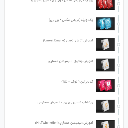
پرو پک (تریدی مکس + وی ری + آنریل انجین)
پک ویژه (تریدی مکس + وی ری)
آموزش آنریل انجین (Unreal Engine)
آموزش ونتیج - انیمیشن معماری
کددیزاین (اتوکد + فاز1)
ورکشاپ داخلی وی ری 7 + هوش مصنوعی
آموزش انیمیشن معماری (Mr.Twinmotion)