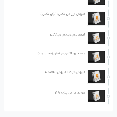
آموزش تری دی مکس ( آرکی مکس )
آموزش وی ری (وی ری آرکی)
پست پروداکشن حرفه ای (مستر پوپو)
آموزش اتوکد | آموزش AutoCAD
ضوابط طراحی پلان (فاز1)