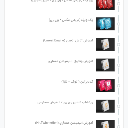
پرو پک (تریدی مکس + وی ری + آنریل انجین)
پک ویژه (تریدی مکس + وی ری)
آموزش آنریل انجین (Unreal Engine)
آموزش ونتیج - انیمیشن معماری
کددیزاین (اتوکد + فاز1)
ورکشاپ داخلی وی ری 7 + هوش مصنوعی
آموزش انیمیشن معماری (Mr.Twinmotion)