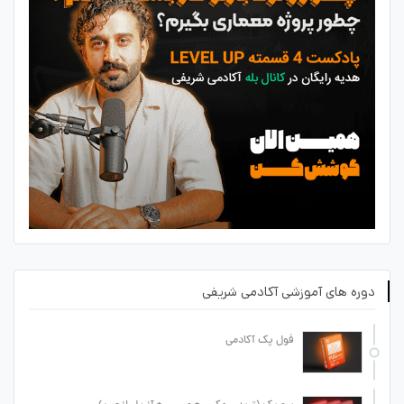
دوره های آموزشی آکادمی شریفی
فول پک آکادمی