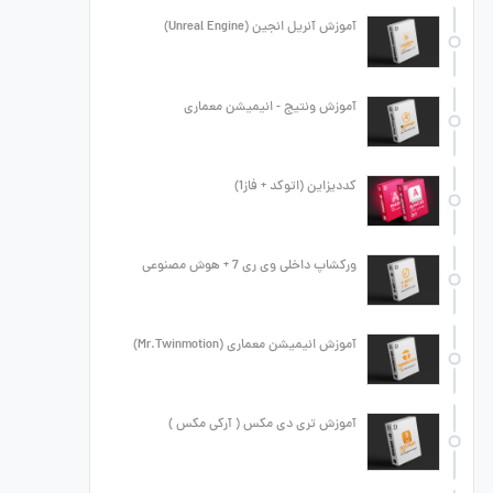
آموزش آنریل انجین (Unreal Engine)
آموزش ونتیج - انیمیشن معماری
کددیزاین (اتوکد + فاز1)
ورکشاپ داخلی وی ری 7 + هوش مصنوعی
آموزش انیمیشن معماری (Mr.Twinmotion)
آموزش تری دی مکس ( آرکی مکس )