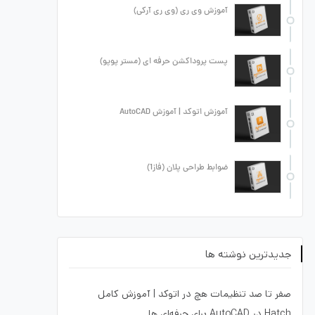
آموزش وی ری (وی ری آرکی)
پست پروداکشن حرفه ای (مستر پوپو)
آموزش اتوکد | آموزش AutoCAD
ضوابط طراحی پلان (فاز1)
جدیدترین نوشته ها
صفر تا صد تنظیمات هچ در اتوکد | آموزش کامل
Hatch در AutoCAD برای حرفه‌ای ها