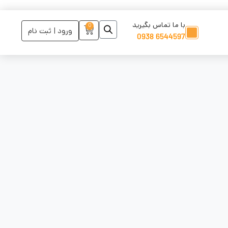
با ما تماس بگیرید
0
ورود | ثبت نام
6544597 0938