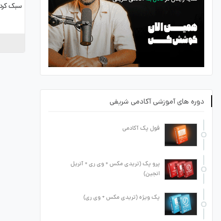
سبک کرد
دوره های آموزشی آکادمی شریفی
فول پک آکادمی
پرو پک (تریدی مکس + وی ری + آنریل
انجین)
پک ویژه (تریدی مکس + وی ری)