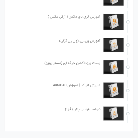
آموزش تری دی مکس ( آرکی مکس )
آموزش وی ری (وی ری آرکی)
پست پروداکشن حرفه ای (مستر پوپو)
آموزش اتوکد | آموزش AutoCAD
ضوابط طراحی پلان (فاز1)