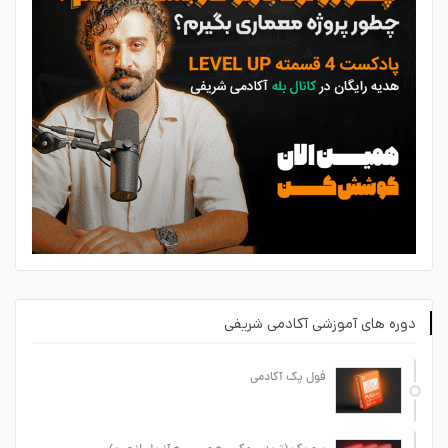
دوره های آموزشی آکادمی شریفی
فول پک آکادمی