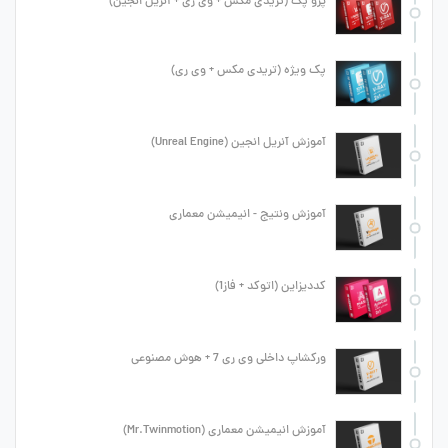
پرو پک (تریدی مکس + وی ری + آنریل انجین)
پک ویژه (تریدی مکس + وی ری)
آموزش آنریل انجین (Unreal Engine)
آموزش ونتیج - انیمیشن معماری
کددیزاین (اتوکد + فاز1)
ورکشاپ داخلی وی ری 7 + هوش مصنوعی
آموزش انیمیشن معماری (Mr.Twinmotion)