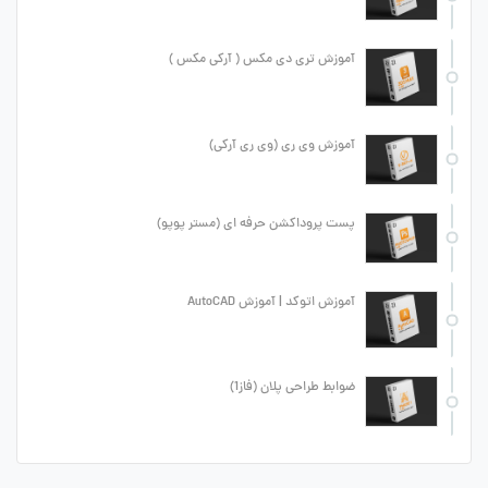
آموزش تری دی مکس ( آرکی مکس )
آموزش وی ری (وی ری آرکی)
پست پروداکشن حرفه ای (مستر پوپو)
آموزش اتوکد | آموزش AutoCAD
ضوابط طراحی پلان (فاز1)