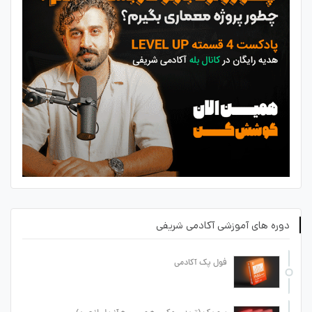
دوره های آموزشی آکادمی شریفی
فول پک آکادمی