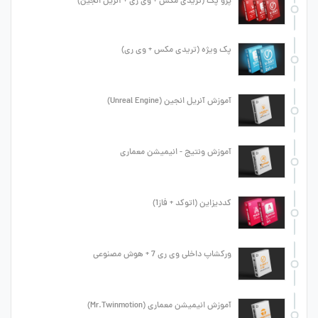
پرو پک (تریدی مکس + وی ری + آنریل انجین)
پک ویژه (تریدی مکس + وی ری)
آموزش آنریل انجین (Unreal Engine)
آموزش ونتیج - انیمیشن معماری
کددیزاین (اتوکد + فاز1)
ورکشاپ داخلی وی ری 7 + هوش مصنوعی
آموزش انیمیشن معماری (Mr.Twinmotion)