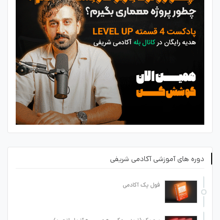
دوره های آموزشی آکادمی شریفی
فول پک آکادمی