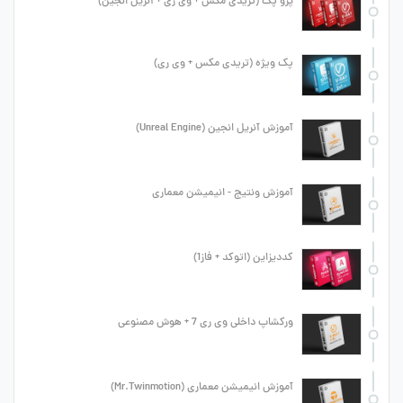
پرو پک (تریدی مکس + وی ری + آنریل انجین)
پک ویژه (تریدی مکس + وی ری)
آموزش آنریل انجین (Unreal Engine)
آموزش ونتیج - انیمیشن معماری
کددیزاین (اتوکد + فاز1)
ورکشاپ داخلی وی ری 7 + هوش مصنوعی
آموزش انیمیشن معماری (Mr.Twinmotion)