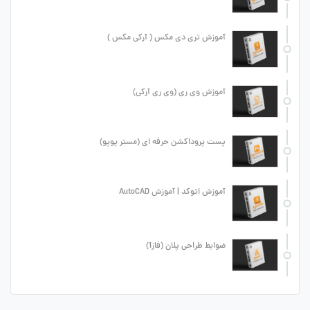
آموزش تری دی مکس ( آرکی مکس )
آموزش وی ری (وی ری آرکی)
پست پروداکشن حرفه ای (مستر پوپو)
آموزش اتوکد | آموزش AutoCAD
ضوابط طراحی پلان (فاز1)