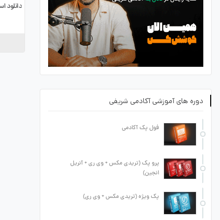
دانلود اسکریپت ce
دوره های آموزشی آکادمی شریفی
فول پک آکادمی
پرو پک (تریدی مکس + وی ری + آنریل
انجین)
پک ویژه (تریدی مکس + وی ری)