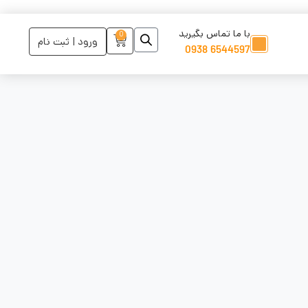
با ما تماس بگیرید
0
ورود | ثبت نام
6544597 0938