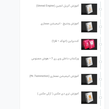
آموزش آنریل انجین (Unreal Engine)
آموزش ونتیج - انیمیشن معماری
کددیزاین (اتوکد + فاز1)
ورکشاپ داخلی وی ری 7 + هوش مصنوعی
آموزش انیمیشن معماری (Mr.Twinmotion)
آموزش تری دی مکس ( آرکی مکس )