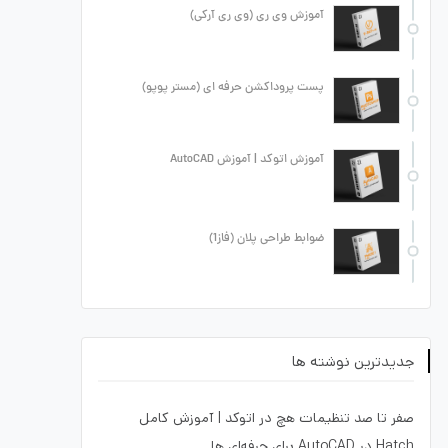
آموزش وی ری (وی ری آرکی)
پست پروداکشن حرفه ای (مستر پوپو)
آموزش اتوکد | آموزش AutoCAD
ضوابط طراحی پلان (فاز1)
جدیدترین نوشته ها
صفر تا صد تنظیمات هچ در اتوکد | آموزش کامل
Hatch در AutoCAD برای حرفه‌ای ها