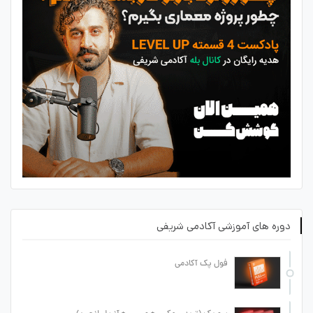
دوره های آموزشی آکادمی شریفی
فول پک آکادمی