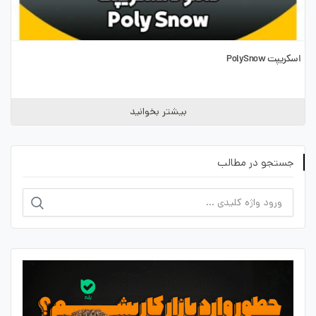
اسکریپت PolySnow
بیشتر بخوانید
جستجو در مطالب