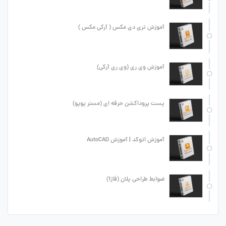
آموزش تری دی مکس ( آرکی مکس )
آموزش وی ری (وی ری آرکی)
پست پروداکشن حرفه ای (مستر پوپو)
آموزش اتوکد | آموزش AutoCAD
ضوابط طراحی پلان (فاز1)