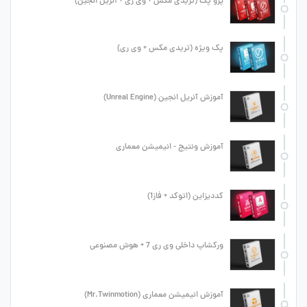
پرو پک (تریدی مکس + وی ری + آنریل انجین)
پک ویژه (تریدی مکس + وی ری)
آموزش آنریل انجین (Unreal Engine)
آموزش ونتیج - انیمیشن معماری
کددیزاین (اتوکد + فاز1)
ورکشاپ داخلی وی ری 7 + هوش مصنوعی
آموزش انیمیشن معماری (Mr.Twinmotion)