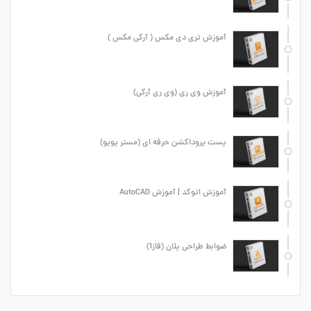
آموزش تری دی مکس ( آرکی مکس )
آموزش وی ری (وی ری آرکی)
پست پروداکشن حرفه ای (مستر پوپو)
آموزش اتوکد | آموزش AutoCAD
ضوابط طراحی پلان (فاز1)