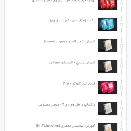
پرو پک (تریدی مکس + وی ری + آنریل انجین)
پک ویژه (تریدی مکس + وی ری)
آموزش آنریل انجین (Unreal Engine)
آموزش ونتیج - انیمیشن معماری
کددیزاین (اتوکد + فاز1)
ورکشاپ داخلی وی ری 7 + هوش مصنوعی
آموزش انیمیشن معماری (Mr.Twinmotion)