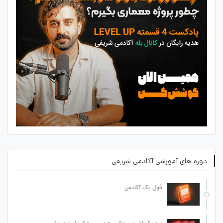
دوره های آموزشی آکادمی شریفی
فول پک آکادمی