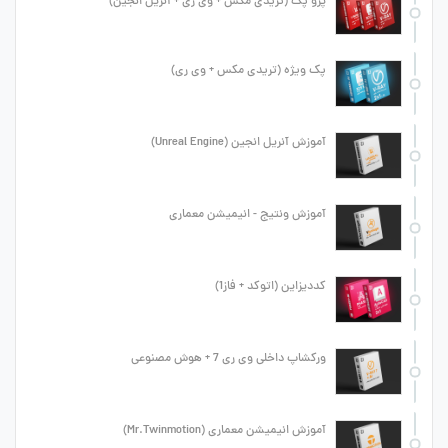
پرو پک (تریدی مکس + وی ری + آنریل انجین)
پک ویژه (تریدی مکس + وی ری)
آموزش آنریل انجین (Unreal Engine)
آموزش ونتیج - انیمیشن معماری
کددیزاین (اتوکد + فاز1)
ورکشاپ داخلی وی ری 7 + هوش مصنوعی
آموزش انیمیشن معماری (Mr.Twinmotion)