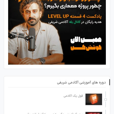
دوره های آموزشی آکادمی شریفی
فول پک آکادمی