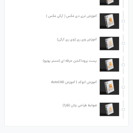
آموزش تری دی مکس ( آرکی مکس )
آموزش وی ری (وی ری آرکی)
پست پروداکشن حرفه ای (مستر پوپو)
آموزش اتوکد | آموزش AutoCAD
ضوابط طراحی پلان (فاز1)