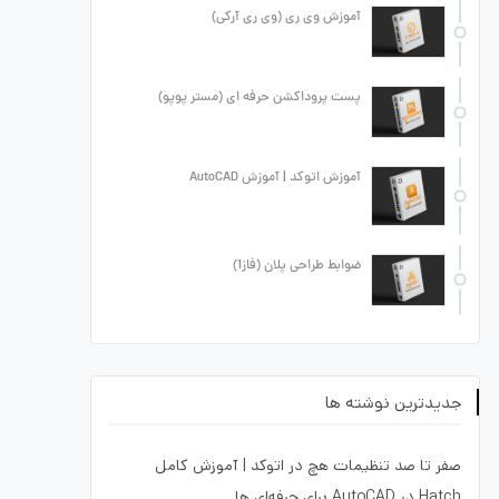
آموزش وی ری (وی ری آرکی)
پست پروداکشن حرفه ای (مستر پوپو)
آموزش اتوکد | آموزش AutoCAD
ضوابط طراحی پلان (فاز1)
جدیدترین نوشته ها
صفر تا صد تنظیمات هچ در اتوکد | آموزش کامل
Hatch در AutoCAD برای حرفه‌ای ها