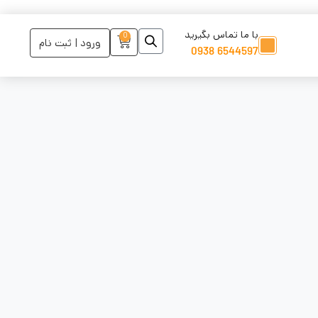
با ما تماس بگیرید
0
ورود | ثبت نام
6544597 0938