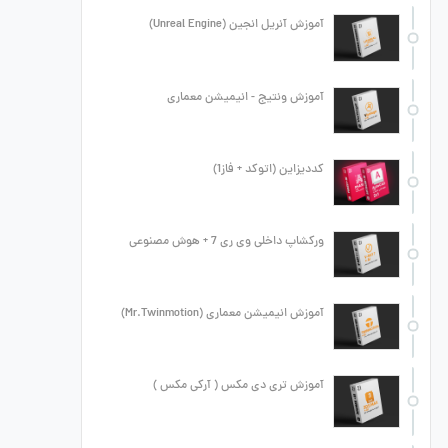
آموزش آنریل انجین (Unreal Engine)
آموزش ونتیج - انیمیشن معماری
کددیزاین (اتوکد + فاز1)
ورکشاپ داخلی وی ری 7 + هوش مصنوعی
آموزش انیمیشن معماری (Mr.Twinmotion)
آموزش تری دی مکس ( آرکی مکس )