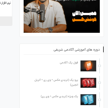
نرم افزا
دوره های آموزشی آکادمی شریفی
فول پک آکادمی
پرو پک (تریدی مکس + وی ری + آنریل
انجین)
پک ویژه (تریدی مکس + وی ری)