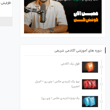
افزایش س
دوره های آموزشی آکادمی شریفی
فول پک آکادمی
پرو پک (تریدی مکس + وی ری + آنریل
انجین)
پک ویژه (تریدی مکس + وی ری)