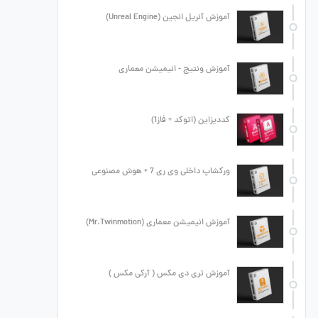
آموزش آنریل انجین (Unreal Engine)
آموزش ونتیج - انیمیشن معماری
کددیزاین (اتوکد + فاز1)
ورکشاپ داخلی وی ری 7 + هوش مصنوعی
آموزش انیمیشن معماری (Mr.Twinmotion)
آموزش تری دی مکس ( آرکی مکس )