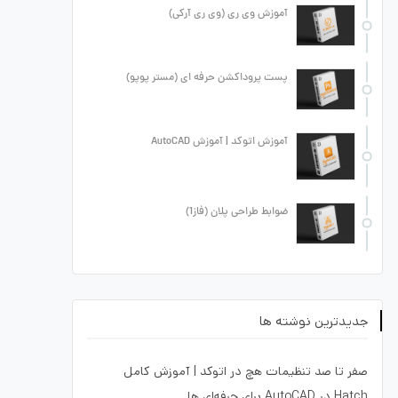
آموزش وی ری (وی ری آرکی)
پست پروداکشن حرفه ای (مستر پوپو)
آموزش اتوکد | آموزش AutoCAD
ضوابط طراحی پلان (فاز1)
جدیدترین نوشته ها
صفر تا صد تنظیمات هچ در اتوکد | آموزش کامل
Hatch در AutoCAD برای حرفه‌ای ها