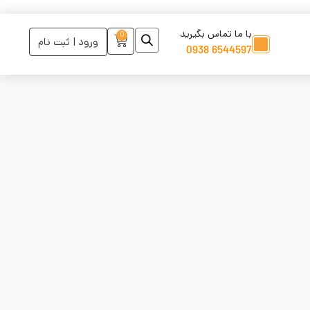
با ما تماس بگیرید
0
ورود | ثبت نام
6544597 0938