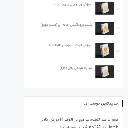
آموزش وی ری (وی ری آرکی)
پست پروداکشن حرفه ای (مستر پوپو)
آموزش اتوکد | آموزش AutoCAD
ضوابط طراحی پلان (فاز1)
جدیدترین نوشته ها
صفر تا صد تنظیمات هچ در اتوکد | آموزش کامل
Hatch در AutoCAD برای حرفه‌ای ها