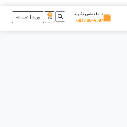
با ما تماس بگیرید
0
ورود | ثبت نام
6544597 0938