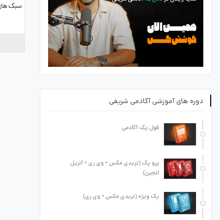
سبک های 
دوره های آموزشی آکادمی شریفی
فول پک آکادمی
پرو پک (تریدی مکس + وی ری + آنریل
انجین)
پک ویژه (تریدی مکس + وی ری)