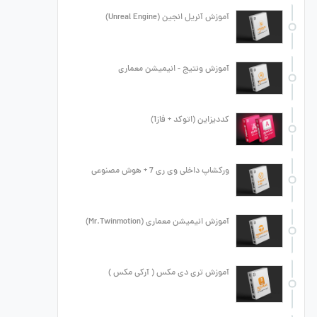
آموزش آنریل انجین (Unreal Engine)
آموزش ونتیج - انیمیشن معماری
کددیزاین (اتوکد + فاز1)
ورکشاپ داخلی وی ری 7 + هوش مصنوعی
آموزش انیمیشن معماری (Mr.Twinmotion)
آموزش تری دی مکس ( آرکی مکس )