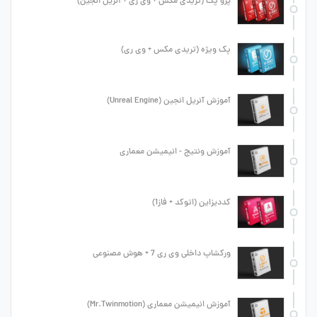
پرو پک (تریدی مکس + وی ری + آنریل انجین)
پک ویژه (تریدی مکس + وی ری)
آموزش آنریل انجین (Unreal Engine)
آموزش ونتیج - انیمیشن معماری
کددیزاین (اتوکد + فاز1)
ورکشاپ داخلی وی ری 7 + هوش مصنوعی
آموزش انیمیشن معماری (Mr.Twinmotion)