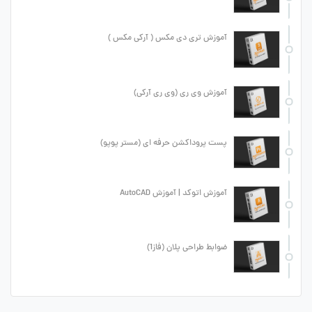
آموزش تری دی مکس ( آرکی مکس )
آموزش وی ری (وی ری آرکی)
پست پروداکشن حرفه ای (مستر پوپو)
آموزش اتوکد | آموزش AutoCAD
ضوابط طراحی پلان (فاز1)