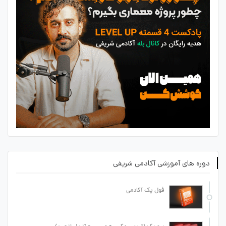
دوره های آموزشی آکادمی شریفی
فول پک آکادمی