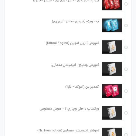
پرو پک (تریدی مکس + وی ری + آنریل انجین)
پک ویژه (تریدی مکس + وی ری)
آموزش آنریل انجین (Unreal Engine)
آموزش ونتیج - انیمیشن معماری
کددیزاین (اتوکد + فاز1)
ورکشاپ داخلی وی ری 7 + هوش مصنوعی
آموزش انیمیشن معماری (Mr.Twinmotion)