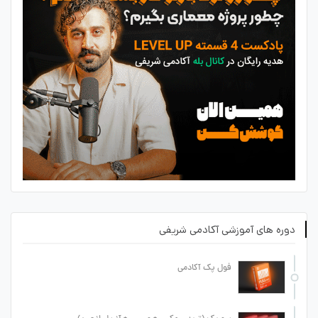
دوره های آموزشی آکادمی شریفی
فول پک آکادمی