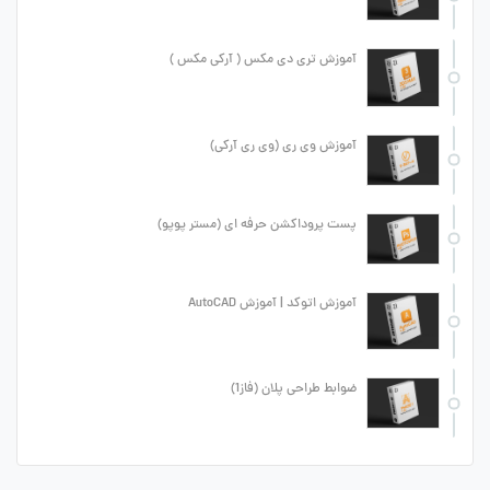
آموزش تری دی مکس ( آرکی مکس )
آموزش وی ری (وی ری آرکی)
پست پروداکشن حرفه ای (مستر پوپو)
آموزش اتوکد | آموزش AutoCAD
ضوابط طراحی پلان (فاز1)