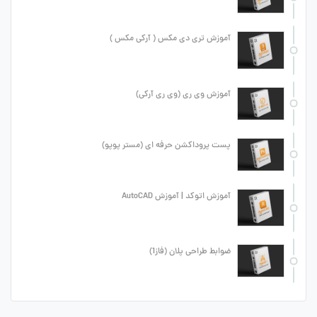
آموزش تری دی مکس ( آرکی مکس )
آموزش وی ری (وی ری آرکی)
پست پروداکشن حرفه ای (مستر پوپو)
آموزش اتوکد | آموزش AutoCAD
ضوابط طراحی پلان (فاز1)