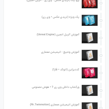
پرو پک (تریدی مکس + وی ری + آنریل انجین)
پک ویژه (تریدی مکس + وی ری)
آموزش آنریل انجین (Unreal Engine)
آموزش ونتیج - انیمیشن معماری
کددیزاین (اتوکد + فاز1)
ورکشاپ داخلی وی ری 7 + هوش مصنوعی
آموزش انیمیشن معماری (Mr.Twinmotion)