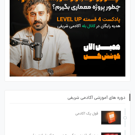
دوره های آموزشی آکادمی شریفی
فول پک آکادمی